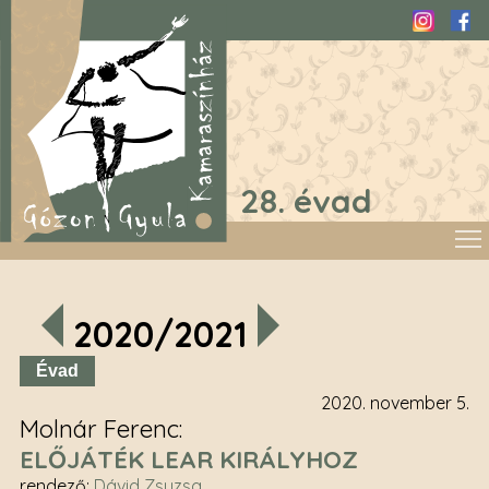
Instagra
Fac
28. évad
2020/2021
Évad
2020. november 5.
Molnár Ferenc
ELŐJÁTÉK LEAR KIRÁLYHOZ
rendező
:
Dávid Zsuzsa