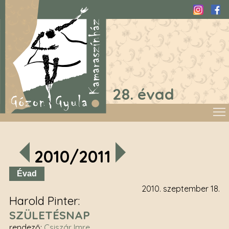
Instagra
Fac
28. évad
2010/2011
Évad
2010. szeptember 18.
Harold Pinter
SZÜLETÉSNAP
rendező
:
Csiszár Imre