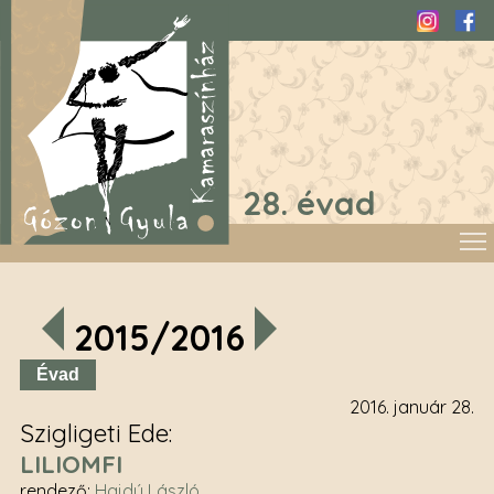
Instagra
Fac
28. évad
2015/2016
Évad
2016. január 28.
Szigligeti Ede
LILIOMFI
rendező
:
Hajdú László