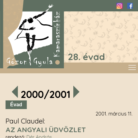
Instagra
Fac
28. évad
2000/2001
Évad
2001. március 11.
Paul Claudel
AZ ANGYALI ÜDVÖZLET
rendező
:
Dér András