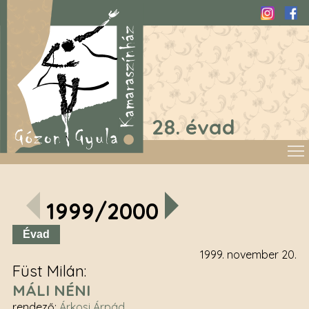
Instagra
Fac
28. évad
1999/2000
Évad
1999. november 20.
Füst Milán
MÁLI NÉNI
rendező
:
Árkosi Árpád