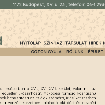
1172 Budapest, XV. u. 23., telefon: 06-1 2
d
NYITÓLAP
SZÍNHÁZ
TÁRSULAT
HÍREK
GÓZON GYULA
RÓLUNK
ÉPÜLET
 elsősorban a XVII., XV., XVIII. kerület, valamint az
.) egyetlen „kőszínháza”. Működési formája közhasznú
sok bemutatása az itt élők számára, ízlésüket részben
l a vonzás körzetben található oktatási és nevelési