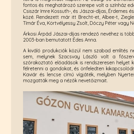
fontos és meghatározó szerepe volt a színház eddi
Csiszár Imre Kossuth-, és Jászai-díjas, Érdemes és
közé. Rendezett már itt Brecht-et, Albee-t, Zieg
Tímár Éva, Körtvélyessy Zsolt, Dóczy Péter vagy 
Árkosi Árpád Jászai-díjas rendező nevéhez is több 
2003-ban bemutatott Édes Anna.
A kiváló produkciók közül nem szabad említés né
sem, melynek Szacsvay László volt a főszer
szórakoztató előadások is rendszeresen helyet k
félretenni a gondokat, és önfeledten kikapcsolód
Kaviár és lencse című vígjáték, melyben Nyert
mozgatták meg a nézők nevetőizmait.