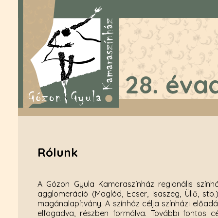
28. éva
Rólunk
A Gózon Gyula Kamaraszínház regionális színház,
agglomeráció (Maglód, Ecser, Isaszeg, Üllő, stb
magánalapítvány. A színház célja színházi előadá
elfogadva, részben formálva. További fontos cé