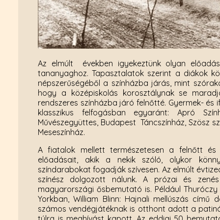
Az elmúlt években igyekeztünk olyan előadás
tananyaghoz. Tapasztalatok szerint a diákok kör
népszerűségéből a színházba járás, mint szórak
hogy a középiskolás korosztálynak se maradjo
rendszeres színházba járó felnőtté. Gyermek- és
klasszikus felfogásban egyaránt: Apró Szí
Művészegyüttes, Budapest Táncszínház, Szösz szín
Meseszínház.
A fiatalok mellett természetesen a felnőtt és
előadásait, akik a nekik szóló, olykor kö
színdarabokat fogadják szívesen. Az elmúlt évtiz
színész dolgozott nálunk. A prózai és zen
magyarországi ősbemutató is. Például Thuróczy 
Yorkban, William Blinn: Hajnali mellúszás című 
számos vendégjátéknak is otthont adott a patiná
túlra is meghívást kapott. Az eddigi 50 bemutat