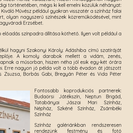
gi történetében, mégis ki kell emelni közülük néhányat:
 Kiváló Művész például gyakran visszatér a színház falai
lert, olyan nagyszerű színészek közreműködésével, mint
Nagyváradi Erzsébet.
előadás színpadra állítása köthető. Ilyen volt például a
lkül hagyni Szakonyi Károly: Adáshiba című szatíráját
eplője. A komoly darabok mellett a vidám, zenés,
apnak a műsorban, hiszen néha jól esik egy-két órára
ni. Erre nagyon jó példa volt a több évadon át játszott
es Zsuzsa, Borbás Gabi, Bregyán Péter és Vida Péter
Fontosabb koprodukciós partnerek:
Budaörsi Játékszín, Neptun Brigád,
Tatabányai Jászai Mari Színház,
Népház, Szkéné Színház, Zsámbéki
Színház
Színház galériánkban rendszeresen
rendezünk festmény és fotó