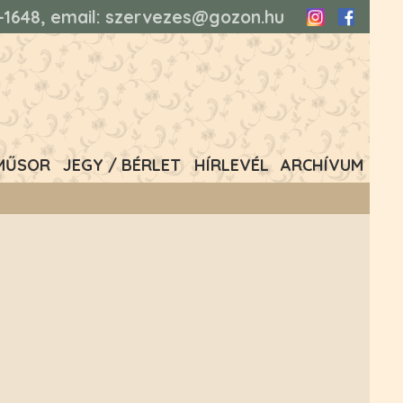
93-1648, email: szervezes@gozon.hu
Instagram
Faceboo
MŰSOR
JEGY / BÉRLET
HÍRLEVÉL
ARCHÍVUM