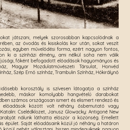
okat játszani, melyek szorosabban kapcsolódnak a
ében, az óvodás és kisiskolás kor után, sokat veszít
ozási, egyben művelődési forma, ezért nagyon fontos,
n ki a színházi élmény, ami nélkül soha nem válik
 ifjúsági, főként befogadott előadások hagyományos és
nház, Magyar Mozdulatművészeti Társulat, Honvéd
ház, Szép Ernő színház, Trambulin Színház, Hókirálynő
 idősebb korosztály is szívesen látogatja a színház
nnyedebb, máskor komolyabb hangvételű darabokat
edben számos országosan ismert és elismert rendező és
és előadások között volt néhány ősbemutató vagy
Katalin: Cselédklozet, Janusz Glowacky: Antigoné New
darabját nálunk láthatta először a közönség. Emellett
s épület. Saját előadásaink közül jó néhány a határon
ó közül nehéz választani, hiszen mindegyiknek nagyon