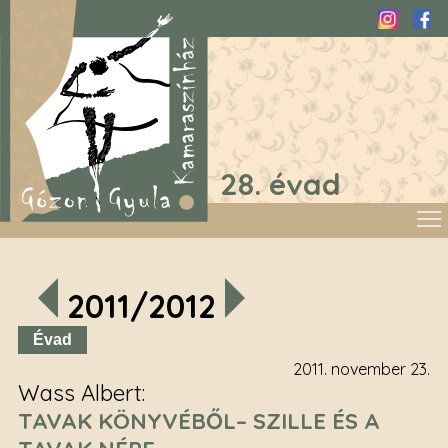
Instagra
Fac
28. évad
2011/2012
Évad
2011. november 23.
Wass Albert
TAVAK KÖNYVÉBŐL– SZILLE ÉS A