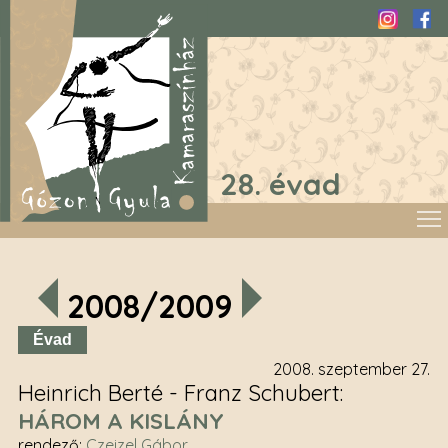
Instagra
Fac
28. évad
2008/2009
Évad
2008. szeptember 27.
Heinrich Berté - Franz Schubert
HÁROM A KISLÁNY
rendező
:
Czeizel Gábor