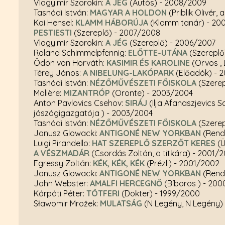
Vlagyimir Szorokin:
A JÉG
(Autós)
- 2008/2009
Tasnádi István:
MAGYAR A HOLDON
(Priblik Olivér,
Kai Hensel:
KLAMM HÁBORÚJA
(Klamm tanár)
- 20
PESTIESTI
(Szereplő)
- 2007/2008
Vlagyimir Szorokin:
A JÉG
(Szereplő)
- 2006/2007
Roland Schimmelpfennig:
ELŐTTE-UTÁNA
(Szerepl
Ödön von Horváth:
KASIMIR ÉS KAROLINE
(Orvos , L
Térey János:
A NIBELUNG-LAKÓPARK
(Előadók)
- 
Tasnádi István:
NÉZŐMŰVÉSZETI FŐISKOLA
(Szere
Molière:
MIZANTRÓP
(Oronte)
- 2003/2004
Anton Pavlovics Csehov:
SIRÁJ
(Ilja Afanaszjevics 
jószágigazgatója )
- 2003/2004
Tasnádi István:
NÉZŐMŰVÉSZETI FŐISKOLA
(Szerep
Janusz Glowacki:
ANTIGONÉ NEW YORKBAN
(Rend
Luigi Pirandello:
HAT SZEREPLŐ SZERZŐT KERES
(Ü
A VÉSZMADÁR
(Csordás Zoltán, a titkára)
- 2001/
Egressy Zoltán:
KÉK, KÉK, KÉK
(Prézli)
- 2001/2002
Janusz Glowacki:
ANTIGONÉ NEW YORKBAN
(Rend
John Webster:
AMALFI HERCEGNŐ
(Bíboros )
- 200
Kárpáti Péter:
TÓTFERI
(Dokter)
- 1999/2000
Sławomir Mrožek:
MULATSÁG
(N Legény, N Legény)