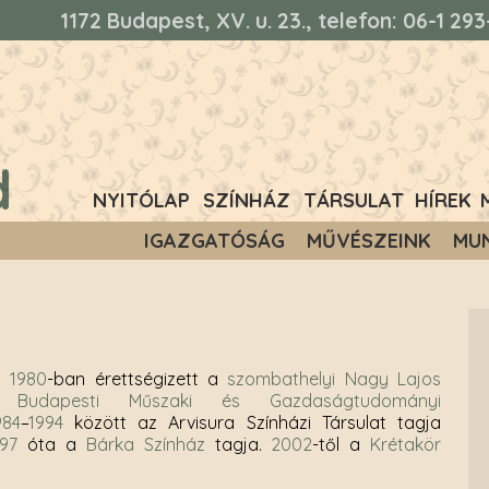
1172 Budapest, XV. u. 23., telefon: 06-1 2
d
NYITÓLAP
SZÍNHÁZ
TÁRSULAT
HÍREK
IGAZGATÓSÁG
MŰVÉSZEINK
MU
n.
1980
-ban érettségizett a
szombathelyi
Nagy Lajos
 a
Budapesti Műszaki és Gazdaságtudományi
984
–
1994
között az Arvisura Színházi Társulat tagja
997
óta a
Bárka Színház
tagja.
2002
-től a
Krétakör