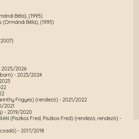
rmándi Béla), (1995)
s (Ormándi Béla), (1995)
2007)
- 2025/2026
ebarn)
- 2023/2024
2023
022
22
arinthy Frigyes) (rendező)
- 2021/2022
0/2021
y)
- 2019/2020
KBAN
(Piszkos Fred, Piszkos Fred) (rendező, rendező)
-
ácsadó)
- 2017/2018