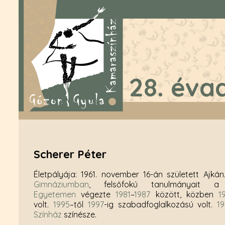
28. éva
Scherer Péter
Életpályája: 1961. november 16-án született Ajká
Gimnáziumban
, felsőfokú tanulmányait
Egyetemen
végezte
1981
–
1987
között, közben
1
volt.
1995
–től
1997
-ig szabadfoglalkozású volt.
1
Színház
színésze.