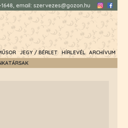
93-1648, email: szervezes@gozon.hu
Instagram
Faceboo
MŰSOR
JEGY / BÉRLET
HÍRLEVÉL
ARCHÍVUM
NKATÁRSAK