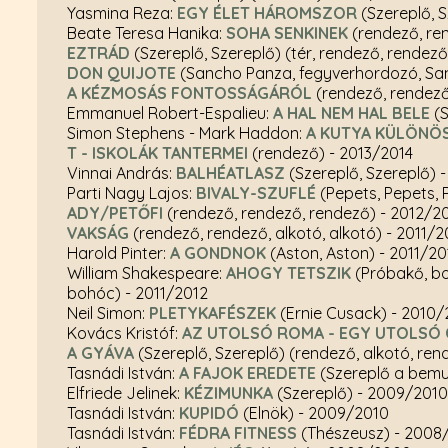
Yasmina Reza:
EGY ÉLET HÁROMSZOR
(Szereplő, 
Beate Teresa Hanika:
SOHA SENKINEK
(rendező, re
EZTRÁD
(Szereplő, Szereplő) (tér, rendező, rendező
DON QUIJOTE
(Sancho Panza, fegyverhordozó, Sa
A KÉZMOSÁS FONTOSSÁGÁRÓL
(rendező, rendez
Emmanuel Robert-Espalieu:
A HAL NEM HAL BELE
(S
Simon Stephens - Mark Haddon:
A KUTYA KÜLÖNÖS
T - ISKOLÁK TANTERMEI
(rendező)
- 2013/2014
Vinnai András:
BALHÉATLASZ
(Szereplő, Szereplő)
-
Parti Nagy Lajos:
BIVALY-SZUFLÉ
(Pepets, Pepets,
ADY/PETŐFI
(rendező, rendező, rendező)
- 2012/2
VAKSÁG
(rendező, rendező, alkotó, alkotó)
- 2011/2
Harold Pinter:
A GONDNOK
(Aston, Aston)
- 2011/20
William Shakespeare:
AHOGY TETSZIK
(Próbakő, bo
bohóc)
- 2011/2012
Neil Simon:
PLETYKAFÉSZEK
(Ernie Cusack)
- 2010/
Kovács Kristóf:
AZ UTOLSÓ ROMA - EGY UTOLSÓ 
A GYÁVA
(Szereplő, Szereplő) (rendező, alkotó, ren
Tasnádi István:
A FAJOK EREDETE
(Szereplő a bemu
Elfriede Jelinek:
KÉZIMUNKA
(Szereplő)
- 2009/2010
Tasnádi István:
KUPIDÓ
(Elnök)
- 2009/2010
Tasnádi István:
FÉDRA FITNESS
(Thészeusz)
- 2008