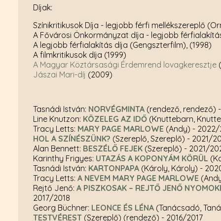
Díjak:
Színikritikusok Díja - legjobb férfi mellékszereplő (O
A Fővárosi Önkormányzat díja - legjobb férfialakítá
A legjobb férfialakítás díja (Gengszterfilm), (1998)
A filmkritikusok díja (1999)
A Magyar Köztársasági Érdemrend lovagkeresztje
(
Jászai Mari-díj
(2009)
Tasnádi István:
NORVÉGMINTA
(rendező, rendező)
Line Knutzon:
KÖZELEG AZ IDŐ
(Knuttebarn, Knutt
Tracy Letts:
MARY PAGE MARLOWE
(Andy)
- 2022/
HOL A SZÍNÉSZÜNK?
(Szereplő, Szereplő)
- 2021/2
Alan Bennett:
BESZÉLŐ FEJEK
(Szereplő)
- 2021/20
Karinthy Frigyes:
UTAZÁS A KOPONYÁM KÖRÜL
(K
Tasnádi István:
KARTONPAPA
(Károly, Károly)
- 202
Tracy Letts:
A NEVEM MARY PAGE MARLOWE
(And
Rejtő Jenő:
A PISZKOSAK – REJTŐ JENŐ NYOMO
2017/2018
Georg Büchner:
LEONCE ÉS LÉNA
(Tanácsadó, Tan
TESTVÉREST
(Szereplő) (rendező)
- 2016/2017