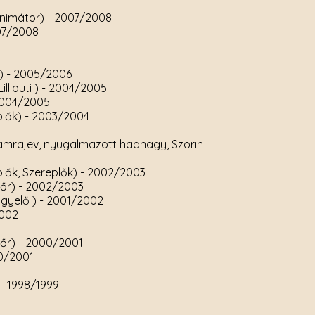
 animátor)
- 2007/2008
07/2008
ő)
- 2005/2006
illiputi )
- 2004/2005
2004/2005
plők)
- 2003/2004
Samrajev, nyugalmazott hadnagy, Szorin
lők, Szereplők)
- 2002/2003
őr)
- 2002/2003
gyelő )
- 2001/2002
2002
őr)
- 2000/2001
0/2001
- 1998/1999