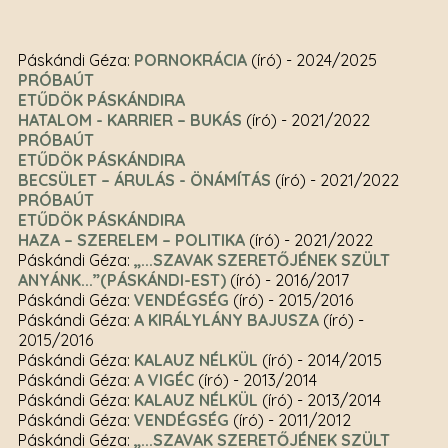
Páskándi Géza:
PORNOKRÁCIA
(író)
- 2024/2025
PRÓBAÚT
ETŰDÖK PÁSKÁNDIRA
HATALOM - KARRIER – BUKÁS
(író)
- 2021/2022
PRÓBAÚT
ETŰDÖK PÁSKÁNDIRA
BECSÜLET – ÁRULÁS - ÖNÁMÍTÁS
(író)
- 2021/2022
PRÓBAÚT
ETŰDÖK PÁSKÁNDIRA
HAZA – SZERELEM – POLITIKA
(író)
- 2021/2022
Páskándi Géza:
„...SZAVAK SZERETŐJÉNEK SZÜLT
ANYÁNK...”(PÁSKÁNDI-EST)
(író)
- 2016/2017
Páskándi Géza:
VENDÉGSÉG
(író)
- 2015/2016
Páskándi Géza:
A KIRÁLYLÁNY BAJUSZA
(író)
-
2015/2016
Páskándi Géza:
KALAUZ NÉLKÜL
(író)
- 2014/2015
Páskándi Géza:
A VIGÉC
(író)
- 2013/2014
Páskándi Géza:
KALAUZ NÉLKÜL
(író)
- 2013/2014
Páskándi Géza:
VENDÉGSÉG
(író)
- 2011/2012
Páskándi Géza:
„...SZAVAK SZERETŐJÉNEK SZÜLT