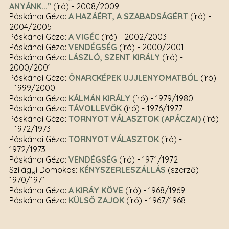
ANYÁNK...”
(író)
- 2008/2009
Páskándi Géza:
A HAZÁÉRT, A SZABADSÁGÉRT
(író)
-
2004/2005
Páskándi Géza:
A VIGÉC
(író)
- 2002/2003
Páskándi Géza:
VENDÉGSÉG
(író)
- 2000/2001
Páskándi Géza:
LÁSZLÓ, SZENT KIRÁLY
(író)
-
2000/2001
Páskándi Géza:
ÖNARCKÉPEK UJJLENYOMATBÓL
(író)
- 1999/2000
Páskándi Géza:
KÁLMÁN KIRÁLY
(író)
- 1979/1980
Páskándi Géza:
TÁVOLLEVŐK
(író)
- 1976/1977
Páskándi Géza:
TORNYOT VÁLASZTOK (APÁCZAI)
(író)
- 1972/1973
Páskándi Géza:
TORNYOT VÁLASZTOK
(író)
-
1972/1973
Páskándi Géza:
VENDÉGSÉG
(író)
- 1971/1972
Szilágyi Domokos:
KÉNYSZERLESZÁLLÁS
(szerző)
-
1970/1971
Páskándi Géza:
A KIRÁY KÖVE
(író)
- 1968/1969
Páskándi Géza:
KÜLSŐ ZAJOK
(író)
- 1967/1968