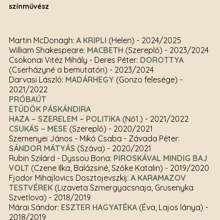
színművész
Martin McDonagh:
A KRIPLI
(Helen)
- 2024/2025
William Shakespeare:
MACBETH
(Szereplő)
- 2023/2024
Csokonai Vitéz Mihály - Deres Péter:
DOROTTYA
(Cserházyné a bemutatón)
- 2023/2024
Darvasi László:
MADÁRHEGY
(Gonzo felesége)
-
2021/2022
PRÓBAÚT
ETŰDÖK PÁSKÁNDIRA
HAZA – SZERELEM – POLITIKA
(Nő1.)
- 2021/2022
CSUKÁS – MESE
(Szereplő)
- 2020/2021
Szemenyei János - Mikó Csaba - Závada Péter:
SÁNDOR MÁTYÁS
(Száva)
- 2020/2021
Rubin Szilárd - Dyssou Bona:
PIROSKÁVAL MINDIG BAJ
VOLT
(Czene Ilka, Balázsiné, Szőke Katalin)
- 2019/2020
Fjodor Mihajlovics Dosztojevszkij:
A KARAMAZOV
TESTVÉREK
(Lizaveta Szmergyacsnaja, Grusenyka
Szvetlova)
- 2018/2019
Márai Sándor:
ESZTER HAGYATÉKA
(Éva, Lajos lánya)
-
2018/2019