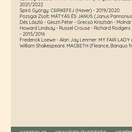
2021/2022
Spiró György:
CSIRKEFEJ
(Haver)
- 2019/2020
Pozsgai Zsolt:
MÁTYÁS ÉS JANUS
(Janus Pannoniu
Dés László - Geszti Péter - Grecsó Krisztián - Molná
Howard Lindsay - Russel Crouse - Richard Rodgers
- 2015/2016
Frederick Loewe - Alan Jay Lenrner:
MY FAIR LADY
William Shakespeare:
MACBETH
(Fleance, Banquo f