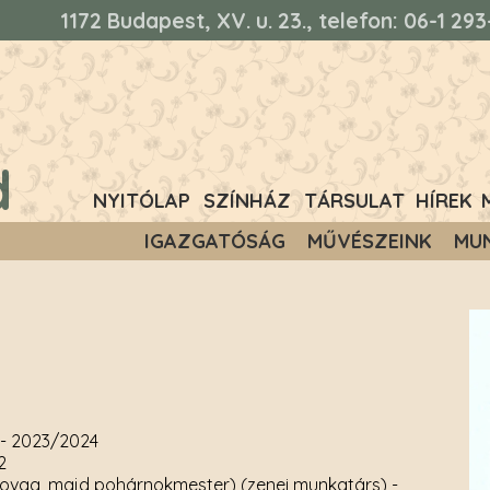
1172 Budapest, XV. u. 23., telefon: 06-1 2
d
NYITÓLAP
SZÍNHÁZ
TÁRSULAT
HÍREK
IGAZGATÓSÁG
MŰVÉSZEINK
MU
- 2023/2024
2
lovag, majd pohárnokmester) (zenei munkatárs)
-