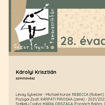
28. éva
Károlyi Krisztián
színművész
Lévay Sylvester - Michael Kunze:
REBECCA
(Robert)
Pozsgai Zsolt:
KÁRPÁTI PIROSKA
(zene)
- 2021/202
Székely Csaba:
MÁRIA ORSZÁGA
(Forgách Balázs, 