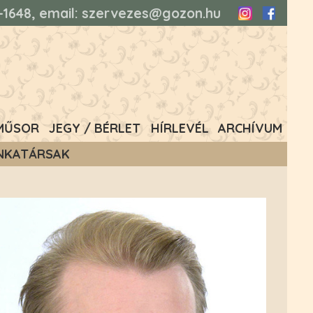
93-1648, email: szervezes@gozon.hu
Instagram
Faceboo
MŰSOR
JEGY / BÉRLET
HÍRLEVÉL
ARCHÍVUM
NKATÁRSAK