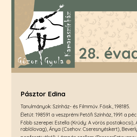
28. éva
Pásztor Edina
Tanulmányok: Színház- és Filmműv. Főisk., 198185.
Életút: 198591 a veszprémi Petőfi Színház, 1991 a pé
Főbb szerepei: Estella (Krúdy: A vörös postakocsi), 
rablólovag), Ánya (Csehov: Cseresnyéskert), Beverly