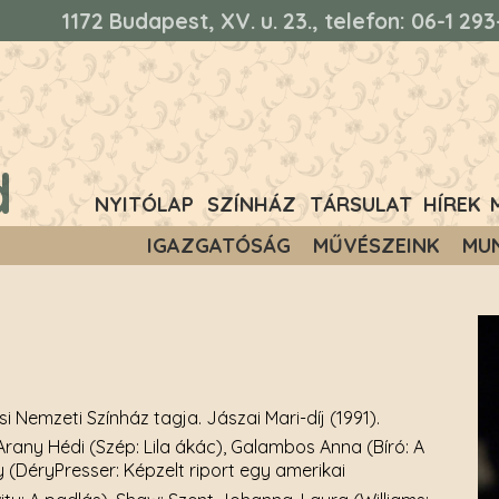
1172 Budapest, XV. u. 23., telefon: 06-1 2
d
NYITÓLAP
SZÍNHÁZ
TÁRSULAT
HÍREK
IGAZGATÓSÁG
MŰVÉSZEINK
MU
csi Nemzeti Színház tagja. Jászai Mari-díj (1991).
Arany Hédi (Szép: Lila ákác), Galambos Anna (Bíró: A
 (DéryPresser: Képzelt riport egy amerikai