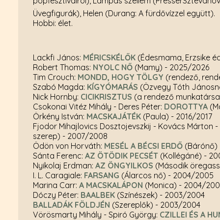
popfesztiválról), Lámpás szellem (PresserSztevanov
Üvegfigurák), Helen (Durang: A fürdővízzel együtt).
Hobbi: élet.
Lackfi János:
MÉRICSKÉLŐK
(Édesmama, Erzsike é
Robert Thomas:
NYOLC NŐ
(Mamy)
- 2025/2026
Tim Crouch:
MONDD, HOGY TÖLGY
(rendező, ren
Szabó Magda:
KÍGYÓMARÁS
(Özvegy Tóth Jánosn
Nick Hornby:
CICIKRISZTUS
(a rendező munkatárs
Csokonai Vitéz Mihály - Deres Péter:
DOROTTYA
(M
Örkény István:
MACSKAJÁTÉK
(Paula)
- 2016/2017
Fjodor Mihajlovics Dosztojevszkij - Kovács Márton 
szerep)
- 2007/2008
Ödön von Horváth:
MESÉL A BÉCSI ERDŐ
(Bárónő)
Sánta Ferenc:
AZ ÖTÖDIK PECSÉT
(Kollégáné)
- 2
Nyikolaj Erdman:
AZ ÖNGYILKOS
(Második öregas
I. L. Caragiale:
FARSANG
(Álarcos nő)
- 2004/2005
Marina Carr:
A MACSKALÁPON
(Monica)
- 2004/20
Dóczy Péter:
BAALBEK
(Színészek)
- 2003/2004
BALLADÁK FÖLDJÉN
(Szereplők)
- 2003/2004
Vörösmarty Mihály - Spiró György:
CZILLEI ÉS A H