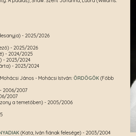
ity: A padlás), Shaw: Szent Johanna, Laura (Williams:
desanyja)
- 2025/2026
dező)
- 2025/2026
é)
- 2024/2025
a)
- 2023/2024
árta)
- 2023/2024
- Mohácsi János - Mohácsi István:
ÖRDÖGÖK
(Főbb
- 2006/2007
006/2007
szony a temetőben)
- 2005/2006
05
UNYADIAK
(Kata, Iván fiának felesége)
- 2003/2004