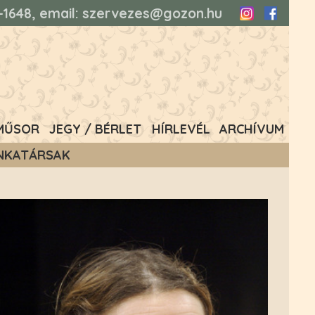
93-1648, email: szervezes@gozon.hu
Instagram
Faceboo
MŰSOR
JEGY / BÉRLET
HÍRLEVÉL
ARCHÍVUM
NKATÁRSAK