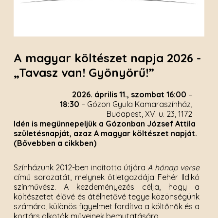
A magyar költészet napja 2026 -
„Tavasz van! Gyönyörű!”
2026. április 11., szombat 16:00
–
18:30
– Gózon Gyula Kamaraszínház,
Budapest, XV. u. 23, 1172
Idén is megünnepeljük a Gózonban József Attila
születésnapját, azaz A magyar költészet napját.
(Bővebben a cikkben)
Színházunk 2012-ben indította útjára
A hónap verse
című sorozatát, melynek ötletgazdája Fehér Ildikó
színművész.
A kezdeményezés célja, hogy a
költészetet élővé és átélhetővé tegye közönségünk
számára, különös figyelmet fordítva a költőnők és a
kortárs alkotók műveinek bemutatására.