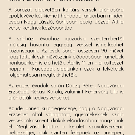
A sorozat alapvetően kortárs versek ajánlására
épül, kivéve két kiemelt hónapot: januárban minden
évben Nagy László, áprilisban pedig József Attila
versei kerülnek középpontba.
A színházi évadhoz igazodva szeptembertől
májusig havonta egy-egy verssel ismerkedhet
közönségünk. Az évek során összesen 90 művet
rögzítettünk színművészeink előadásában, amelyek
honlapunkon is elérhetők. Április 11-én – a költészet
napján – Facebook-oldalunkon ezek a felvételek
folyamatosan megtekinthetők.
Az egyes évadok során Dóczy Péter, Nagyváradi
Erzsébet, Rékasi Károly, valamint Fehérváry Lilla is
ajánlották kedves verseiket.
Az idei ünnep különlegessége, hogy a Nagyváradi
Erzsébet által válogatott, gyermekeknek szóló
versek rákosmenti diákok előadásában hangzanak
el. Meghívást kaptak a kerületi szavalóverseny
helyezettjei, akik szintén fellépnek az ünnepen,