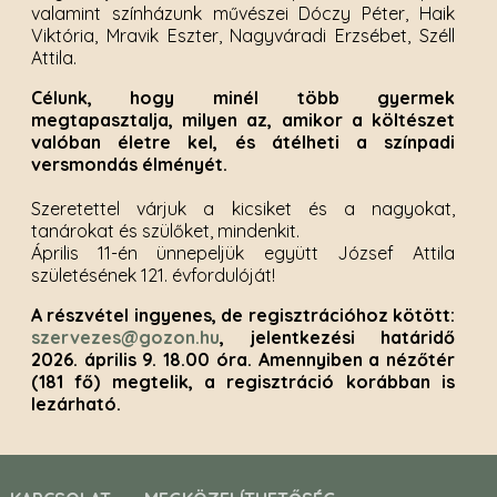
valamint színházunk művészei Dóczy Péter, Haik
Viktória, Mravik Eszter, Nagyváradi Erzsébet, Széll
Attila.
Célunk, hogy minél több gyermek
megtapasztalja, milyen az, amikor a költészet
valóban életre kel, és átélheti a színpadi
versmondás élményét.
Szeretettel várjuk a kicsiket és a nagyokat,
tanárokat és szülőket, mindenkit.
Április 11-én ünnepeljük együtt József Attila
születésének 121. évfordulóját!
A részvétel ingyenes, de regisztrációhoz kötött:
szervezes@gozon.hu
, jelentkezési határidő
2026. április 9. 18.00 óra. Amennyiben a nézőtér
(181 fő) megtelik, a regisztráció korábban is
lezárható.