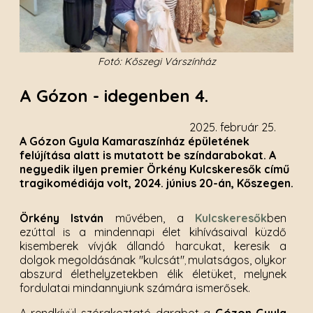
Fotó: Kőszegi Várszínház
A Gózon - idegenben 4.
2025. február 25.
A Gózon Gyula Kamaraszínház épületének
felújítása alatt is mutatott be színdarabokat. A
negyedik ilyen premier Örkény Kulcskeresők című
tragikomédiája volt, 2024. június 20-án, Kőszegen.
Örkény István
művében, a
Kulcskeresők
ben
ezúttal is a mindennapi élet kihívásaival küzdő
kisemberek vívják állandó harcukat, keresik a
dolgok megoldásának "kulcsát"
mulatságos, olykor
,
abszurd élethelyzetekben élik életüket, melynek
fordulatai mindannyiunk számára ismerősek.