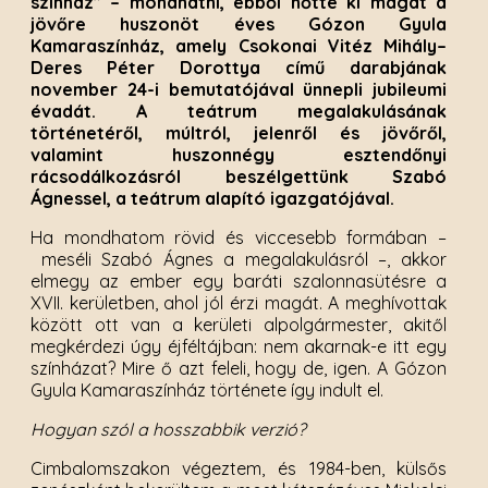
színház” – mondhatni, ebből nőtte ki magát a
jövőre huszonöt éves Gózon Gyula
Kamaraszínház, amely Csokonai Vitéz Mihály–
Deres Péter Dorottya című darabjának
november 24-i bemutatójával ünnepli jubileumi
évadát. A teátrum megalakulásának
történetéről, múltról, jelenről és jövőről,
valamint huszonnégy esztendőnyi
rácsodálkozásról beszélgettünk Szabó
Ágnessel, a teátrum alapító igazgatójával.
Ha mondhatom rövid és viccesebb formában –
meséli Szabó Ágnes a megalakulásról –, akkor
elmegy az ember egy baráti szalonnasütésre a
XVII. kerületben, ahol jól érzi magát. A meghívottak
között ott van a kerületi alpolgármester, akitől
megkérdezi úgy éjféltájban: nem akarnak-e itt egy
színházat? Mire ő azt feleli, hogy de, igen. A Gózon
Gyula Kamaraszínház története így indult el.
Hogyan szól a hosszabbik verzió?
Cimbalomszakon végeztem, és 1984-ben, külsős