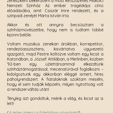
zenészként bekerültem a most kétszázéves Miskolci
Nemzeti Színház Az ember tragédiája című
előadásába, amit Csiszár Imre rendezett, és a
színpadi zenéjét Márta István írta.
Akkor és ott annyira becsúsztam a
színházművészetbe, hogy nem is tudtam többé
kijönni belőle.
Voltam muzsikus zenekari árokban, korrepetitor,
rendezőasszisztens, kisvártatva ügyvezető
igazgató, majd Pestre költözve voltam egy kicsit a
Katonában, a József Attilában, a Merlinben, közben
’92-ben egy üzlettársammal elkezdtünk
színháztámogatással, mecenatúrával foglalkozni –
kidolgoztunk egy akkoriban eléggé ismert, híres
páholyrendszert. A fiataloknak szoktam mesélni,
hogy el sem tudják képzelni, milyen nyitottság volt
a rendszerváltás után!
Tényleg azt gondoltuk, miénk a világ, és kicsit az is
lett!
(
A teljes interjú a Fidelióban olvasható!
)