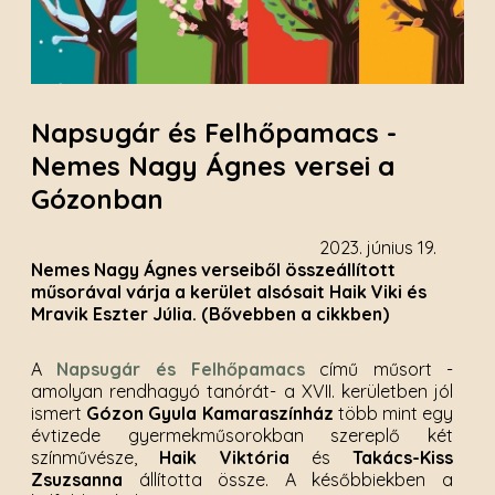
Napsugár és Felhőpamacs -
Nemes Nagy Ágnes versei a
Gózonban
2023. június 19.
Nemes Nagy Ágnes verseiből összeállított
műsorával várja a kerület alsósait Haik Viki és
Mravik Eszter Júlia. (Bővebben a cikkben)
A
Napsugár és Felhőpamacs
című műsort -
amolyan rendhagyó tanórát- a XVII. kerületben jól
ismert
Gózon Gyula Kamaraszínház
több mint egy
évtizede gyermekműsorokban szereplő két
színművésze,
Haik Viktória
és
Takács-Kiss
Zsuzsanna
állította össze. A későbbiekben a