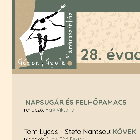
28. éva
NAPSUGÁR ÉS FELHŐPAMACS
rendező
:
Haik Viktória
Tom Lycos - Stefo Nantsou
KÖVEK
rendező
:
Gyevi-Bíró Eszter