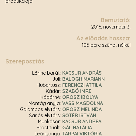
produkciója
Bemutató:
2016. november 3.
Az előadás hossza:
105 perc szünet nélkül
Szereposztás
Lőrinc barát
KACSUR ANDRÁS
Juli
BALOGH MARIANN
Hubertusz
FERENCZI ATTILA
Kádár
SZABÓ IMRE
Kádárné
OROSZ IBOLYA
Montág anyja
VASS MAGDOLNA
Galambos elvtárs
OROSZ MELINDA
Sarlós elvtárs
SŐTÉR ISTVÁN
Munkásőr
KACSUR ANDREA
Prostituált
GÁL NATÁLIA
Leányanya
TARPAI VIKTÓRIA