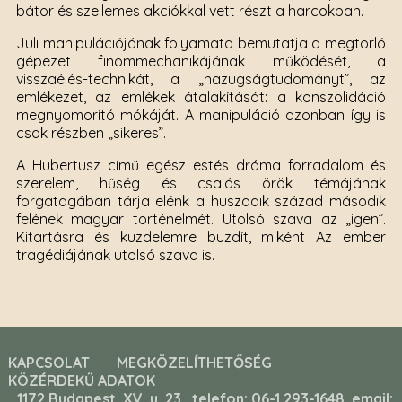
bátor és szellemes akciókkal vett részt a harcokban.
Juli manipulációjának folyamata bemutatja a megtorló
gépezet finommechanikájának működését, a
visszaélés-technikát, a „hazugságtudományt”, az
emlékezet, az emlékek átalakítását: a konszolidáció
megnyomorító mókáját. A manipuláció azonban így is
csak részben „sikeres”.
A Hubertusz című egész estés dráma forradalom és
szerelem, hűség és csalás örök témájának
forgatagában tárja elénk a huszadik század második
felének magyar történelmét. Utolsó szava az „igen”.
Kitartásra és küzdelemre buzdít, miként Az ember
tragédiájának utolsó szava is.
KAPCSOLAT
MEGKÖZELÍTHETŐSÉG
KÖZÉRDEKŰ ADATOK
1172 Budapest, XV. u. 23., telefon: 06-1 293-1648, email: