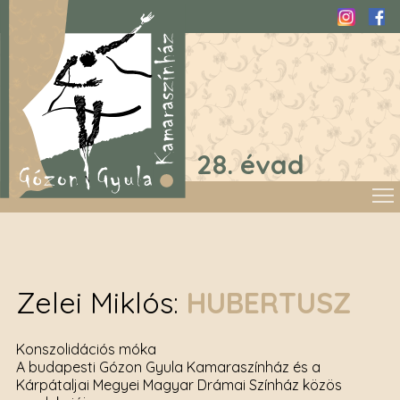
Instagra
Fac
28. évad
Zelei Miklós
HUBERTUSZ
Konszolidációs móka
A budapesti Gózon Gyula Kamaraszínház és a
Kárpátaljai Megyei Magyar Drámai Színház közös