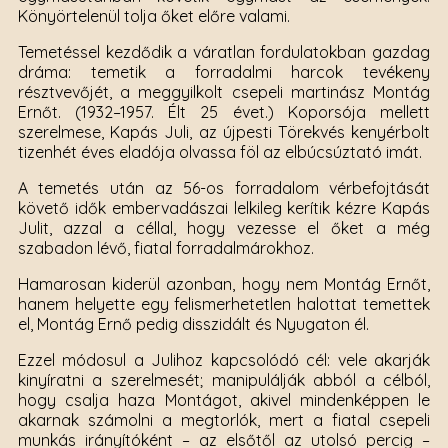
Könyörtelenül tolja őket előre valami.
Temetéssel kezdődik a váratlan fordulatokban gazdag
dráma: temetik a forradalmi harcok tevékeny
résztvevőjét, a meggyilkolt csepeli martinász Montág
Ernőt. (1932–1957. Élt 25 évet.) Koporsója mellett
szerelmese, Kapás Juli, az újpesti Törekvés kenyérbolt
tizenhét éves eladója olvassa föl az elbúcsúztató imát.
A temetés után az 56-os forradalom vérbefojtását
követő idők embervadászai lelkileg kerítik kézre Kapás
Julit, azzal a céllal, hogy vezesse el őket a még
szabadon lévő, fiatal forradalmárokhoz.
Hamarosan kiderül azonban, hogy nem Montág Ernőt,
hanem helyette egy felismerhetetlen halottat temettek
el, Montág Ernő pedig disszidált és Nyugaton él.
Ezzel módosul a Julihoz kapcsolódó cél: vele akarják
kinyíratni a szerelmesét; manipulálják abból a célból,
hogy csalja haza Montágot, akivel mindenképpen le
akarnak számolni a megtorlók, mert a fiatal csepeli
munkás irányítóként – az elsőtől az utolsó percig –