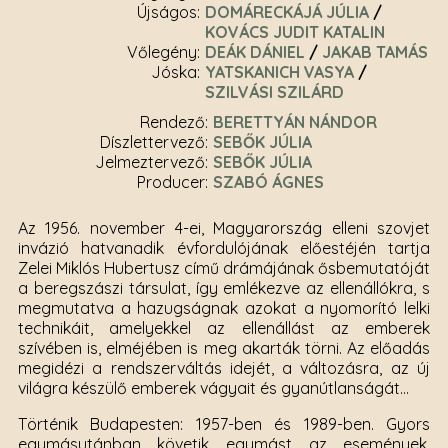
Újságos
DOMÁRECKÁJÁ JÚLIA
KOVÁCS JUDIT KATALIN
Vőlegény
DEÁK DÁNIEL
JAKAB TAMÁS
Jóska
YATSKANICH VASYA
SZILVÁSI SZILÁRD
rendező
BERETTYÁN NÁNDOR
díszlettervező
SEBŐK JÚLIA
jelmeztervező
SEBŐK JÚLIA
producer
SZABÓ ÁGNES
Az 1956. november 4-ei, Magyarország elleni szovjet
invázió hatvanadik évfordulójának előestéjén tartja
Zelei Miklós Hubertusz című drámájának ősbemutatóját
a beregszászi társulat, így emlékezve az ellenállókra, s
megmutatva a hazugságnak azokat a nyomorító lelki
technikáit, amelyekkel az ellenállást az emberek
szívében is, elméjében is meg akarták törni. Az előadás
megidézi a rendszerváltás idejét, a változásra, az új
világra készülő emberek vágyait és gyanútlanságát…
Történik Budapesten: 1957-ben és 1989-ben. Gyors
egymásutánban követik egymást az események.