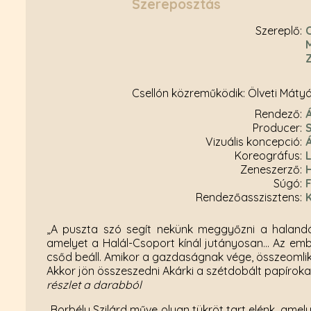
Szereposztás
Szereplő
Csellón közreműködik: Ölveti Máty
rendező
producer
vizuális koncepció
koreográfus
zeneszerző
súgó
rendezőasszisztens
„A puszta szó segít nekünk meggyőzni a halandóka
amelyet a Halál-Csoport kínál jutányosan… Az embe
csőd beáll. Amikor a gazdaságnak vége, összeomlik
Akkor jön összeszedni Akárki a szétdobált papírokat
részlet a darabból
„Borbély Szilárd műve olyan tükröt tart elénk, amely