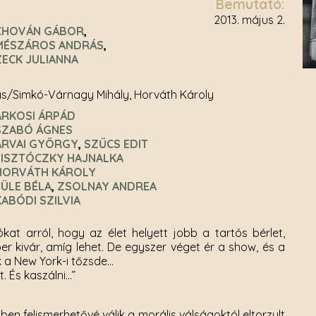
Bemutató:
2013. május 2.
CHOVÁN GÁBOR
MÉSZÁROS ANDRÁS
ZECK JULIANNA
ás/Simkó-Várnagy Mihály, Horváth Károly
ÁRKOSI ÁRPÁD
SZABÓ ÁGNES
ÁRVAI GYÖRGY
SZŰCS EDIT
LISZTÓCZKY HAJNALKA
HORVÁTH KÁROLY
FÜLE BÉLA
ZSOLNAY ANDREA
KABÓDI SZILVIA
t arról, hogy az élet helyett jobb a tartós bérlet,
r kivár, amíg lehet. De egyszer véget ér a show, és a
 a New York-i tőzsde…
. És kaszálni…”
ben felismerhetővé válik a morális válságoktól eltorzult