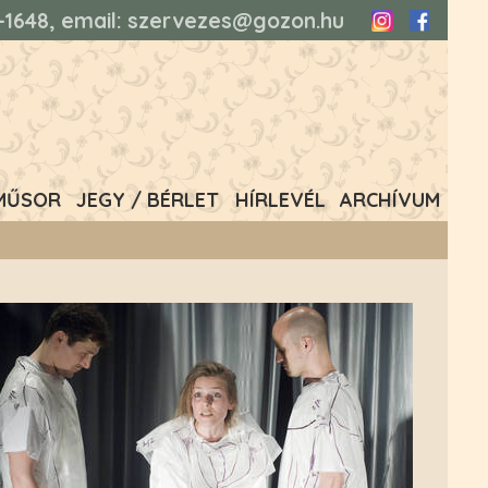
93-1648, email: szervezes@gozon.hu
Instagram
Faceboo
MŰSOR
JEGY / BÉRLET
HÍRLEVÉL
ARCHÍVUM