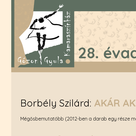
28. éva
Borbély Szilárd
AKÁR AK
Mégősbemutatóbb (2012-ben a darab egy része má