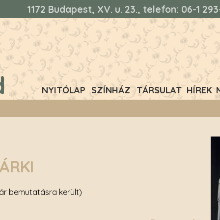
1172 Budapest, XV. u. 23., telefon: 06-1 2
d
NYITÓLAP
SZÍNHÁZ
TÁRSULAT
HÍREK
ÁRKI
r bemutatásra került)