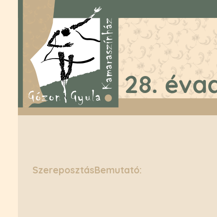
28. éva
Szereposztás
Bemutató: