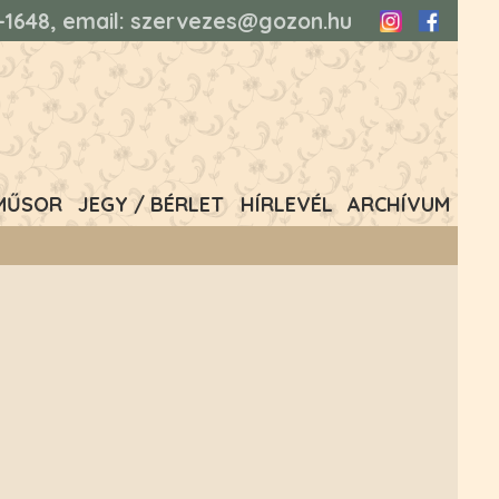
93-1648, email: szervezes@gozon.hu
Instagram
Faceboo
MŰSOR
JEGY / BÉRLET
HÍRLEVÉL
ARCHÍVUM