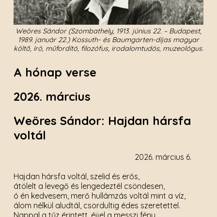
Weöres Sándor (Szombathely, 1913. június 22. – Budapest,
1989. január 22.) Kossuth- és Baumgarten-díjas magyar
költő, író, műfordító, filozófus, irodalomtudós, muzeológus.
A hónap verse
2026. március
Weöres Sándor: Hajdan hársfa
voltál
2026. március 6.
Hajdan hársfa voltál, szelid és erős,
átölelt a levegő és lengedeztél csöndesen,
ó én kedvesem, merő hullámzás voltál mint a víz,
álom nélkül aludtál, csordultig édes szeretettel.
Nappal a tűz érintett, éjjel a messzi fény,