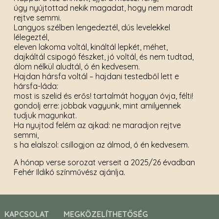
úgy nyújtottad nekik magadat, hogy nem maradt
rejtve semmi.
Langyos szélben lengedeztél, dús levelekkel
lélegeztél,
eleven lakoma voltál, kináltál lepkét, méhet,
dajkáltál csipogó fészket, jó voltál, és nem tudtad,
álom nélkül aludtál, ó én kedvesem.
Hajdan hársfa voltál – hajdani testedből lett e
hársfa-láda:
most is szelid és erős! tartalmát hogyan óvja, félti!
gondolj erre: jobbak vagyunk, mint amilyennek
tudjuk magunkat.
Ha nyujtod felém az ajkad: ne maradjon rejtve
semmi,
s ha elalszol: csillogjon az álmod, ó én kedvesem.
A hónap verse sorozat verseit a 2025/26 évadban
Fehér Ildikó színművész ajánlja.
KAPCSOLAT
MEGKÖZELÍTHETŐSÉG