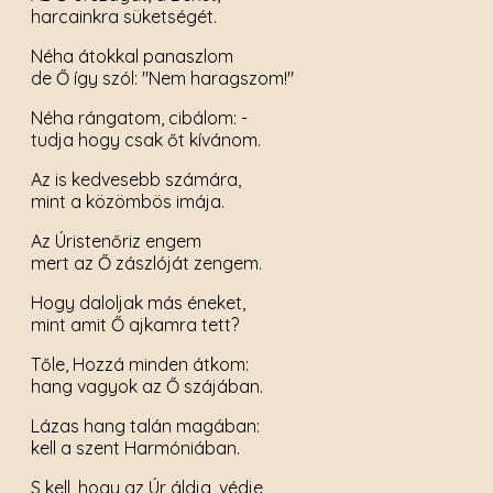
harcainkra süketségét.
Néha átokkal panaszlom
de Ő így szól: "Nem haragszom!"
Néha rángatom, cibálom: -
tudja hogy csak őt kívánom.
Az is kedvesebb számára,
mint a közömbös imája.
Az Úristenőriz engem
mert az Ő zászlóját zengem.
Hogy daloljak más éneket,
mint amit Ő ajkamra tett?
Tőle, Hozzá minden átkom:
hang vagyok az Ő szájában.
Lázas hang talán magában:
kell a szent Harmóniában.
S kell, hogy az Úr áldja, védje