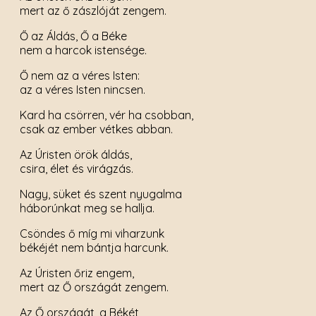
mert az ő zászlóját zengem.
Ő az Áldás, Ő a Béke
nem a harcok istensége.
Ő nem az a véres Isten:
az a véres Isten nincsen.
Kard ha csörren, vér ha csobban,
csak az ember vétkes abban.
Az Úristen örök áldás,
csira, élet és virágzás.
Nagy, süket és szent nyugalma
háborúnkat meg se hallja.
Csöndes ő míg mi viharzunk
békéjét nem bántja harcunk.
Az Úristen őriz engem,
mert az Ő országát zengem.
Az Ő országát, a Békét,